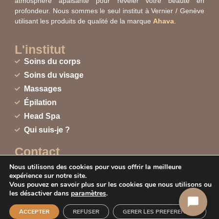
atmosphère apaisante pour révéler votre beauté en
profondeur. Nous sommes le seul institut à Vernier / Genève
utilisant les produits de qualité de la marque
Ahava
.
L'institut
Soins du corps
Soins du visage
Massages
Épilation
Head Spa
Qui suis-je ?
Contact
Formulaire de contact
Nous utilisons des cookies pour vous offrir la meilleure
Appelez-nous
expérience sur notre site.
078.253.37.17
078 253 37 17
Vous pouvez en savoir plus sur les cookies que nous utilisons ou
les désactiver dans
paramètres
.
Site réalisé par :
Appeler maintenant
ACCEPTER
REFUSER
GERER LES PREFERENCES