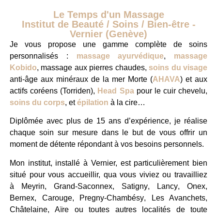
Le Temps d'un Massage
Institut de Beauté / Soins / Bien-être -
Vernier (Genève)
Je vous propose une gamme complète de soins
personnalisés :
massage ayurvédique
,
massage
Kobido
,
massage aux pierres chaudes
,
soins du visage
anti-âge
aux minéraux de la mer Morte (
AHAVA
) et aux
actifs coréens (Torriden),
Head Spa
pour le cuir chevelu,
soins du corps
, et
épilation
à la cire…
Diplômée avec plus de 15 ans d’expérience, je réalise
chaque soin sur mesure dans le but de vous offrir un
moment de détente répondant à vos besoins personnels.
Mon institut, installé à
Vernier, est particulièrement bien
situé pour vous accueillir, qua vous viviez ou travailliez
à
Meyrin
,
Grand-Saconnex
,
Satigny
,
Lancy
,
Onex
,
Bernex
,
Carouge
,
Pregny-Chambésy
,
Les Avanchets
,
Châtelaine
,
Aïre
ou toutes autres localités de toute