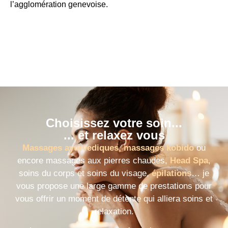
l’agglomération genevoise.
Choisissez votre soin...
... et relaxez vous
Massages ayurvediques,
massages kobido
ou
encore massages aux pierres chaudes,
Head Spa
,
soins du corps et soins du visage,
épilations
… je
vous propose une large gamme de prestations pour
vous offrir un moment de détente qui alliera soins et
relaxation.