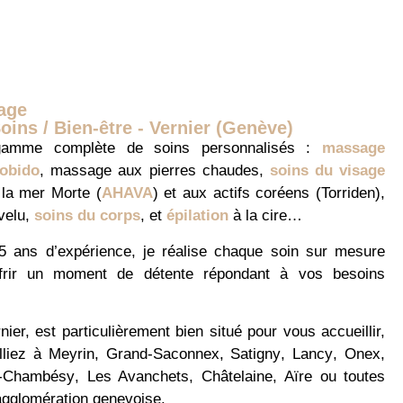
age
Soins / Bien-être - Vernier (Genève)
amme complète de soins personnalisés :
massage
obido
,
massage aux pierres chaudes
,
soins du visage
la mer Morte (
AHAVA
) et aux actifs coréens (Torriden),
velu,
soins du corps
, et
épilation
à la cire…
 ans d’expérience, je réalise chaque soin sur mesure
frir un moment de détente répondant à vos besoins
nier, est particulièrement bien situé pour vous accueillir,
lliez à
Meyrin
,
Grand-Saconnex
,
Satigny
,
Lancy
,
Onex
,
-Chambésy
,
Les Avanchets
,
Châtelaine
,
Aïre
ou toutes
’agglomération genevoise.