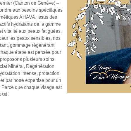
Vernier (Canton de Genève) –
pondre aux besoins spécifiques
osmétiques AHAVA, issus des
actifs hydratants de la gamme
t vitalité aux peaux fatiguées,
ceur les peaux sensibles, nos
liftant, gommage régénérant,
 chaque étape est pensée pour
s proposons plusieurs soins
Éclat Minéral, Régénération
dratation intense, protection
r par notre expertise pour un
e. Parce que chaque visage est
ssi !