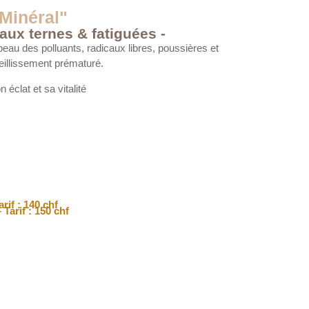
 Minéral"
aux ternes & fatiguées -
 peau des polluants, radicaux libres, poussières et
eillissement prématuré.
éclat et sa vitalité
rif : 140 chf
 Tarif : 150 chf