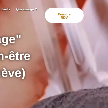
 Tarifs
Qui suis-je ?
Prendre
RDV
age"
n-être
nève)