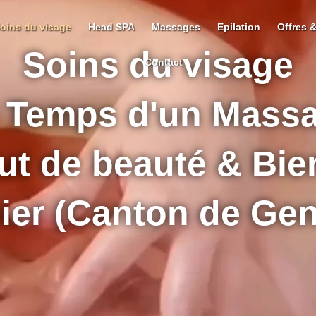
oins du visage
Head SPA
Massages
Epilation
Offres &
Soins du visage
Contact
 Temps d'un Mass
tut de beauté & Bie
ier (Canton de Ge