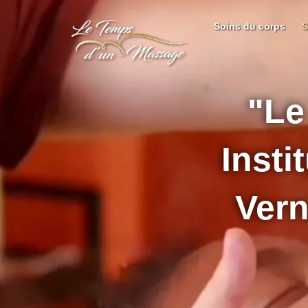
Soins du corps
S
"Le
Insti
Vern