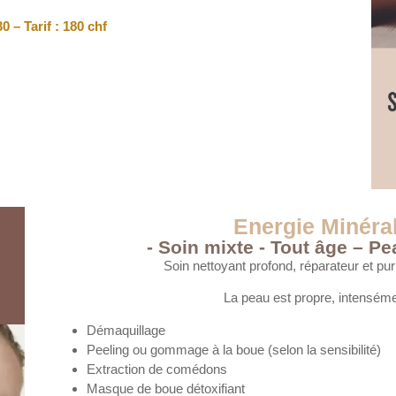
0 – Tarif : 180 chf
Appelez-nous
078 253 37 17
Appeler maintenant
Energie Minéral
- Soin mixte - Tout âge – P
Soin nettoyant profond, réparateur et pu
La peau est propre, intenséme
Démaquillage
Peeling ou gommage à la boue (selon la sensibilité)
Extraction de comédons
Masque de boue détoxifiant